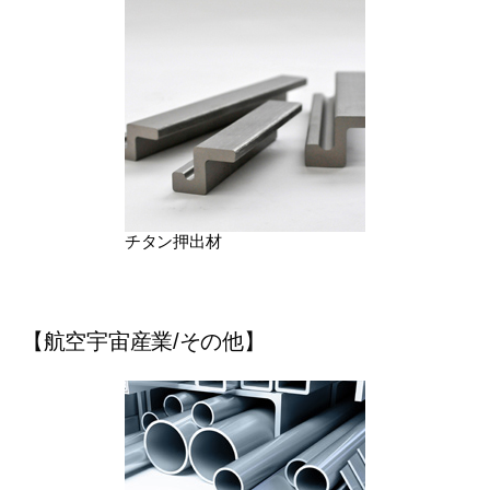
エンジン・建築用
ているチタン押出
す。
チタン押出材
【航空宇宙産業/その他】
よりアルミ、チタ
テンレス、ニッケ