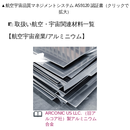
▲航空宇宙品質マネジメントシステム AS9120 認証書（クリックで
拡大）
取扱い航空・宇宙関連材料一覧
【航空宇宙産業/アルミニウム】
ミメーカー
航空機材料の総代理店
工メーカーに板、
、鍛造材及び
社開発合金等を納入し
ARCONIC US LLC. （旧ア
ルコア社）製アルミニウム
合金