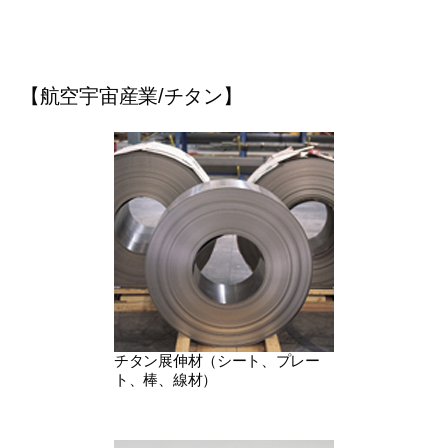
【航空宇宙産業/チタン】
食性、耐熱性とい
特性を活かし、航
とした様々な用途
案・提供致しま
チタン展伸材（シート、プレー
ト、棒、線材）