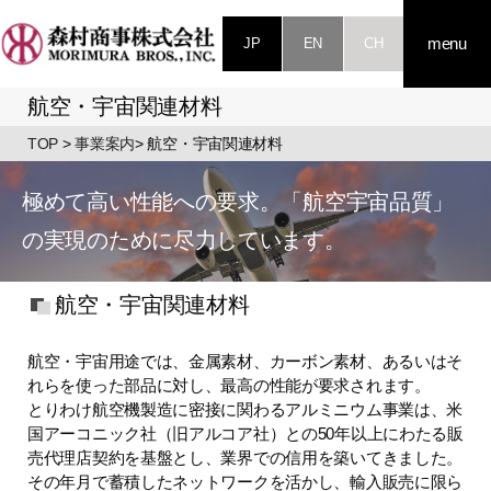
JP
EN
CH
menu
航空・宇宙関連材料
TOP
>
事業案内
> 航空・宇宙関連材料
極めて高い性能への要求。
「航空宇宙品質」
の実現のために尽力しています。
航空・宇宙関連材料
航空・宇宙用途では、金属素材、カーボン素材、あるいはそ
れらを使った部品に対し、最高の性能が要求されます。
とりわけ航空機製造に密接に関わるアルミニウム事業は、米
国アーコニック社（旧アルコア社）との50年以上にわたる販
売代理店契約を基盤とし、業界での信用を築いてきました。
その年月で蓄積したネットワークを活かし、輸入販売に限ら