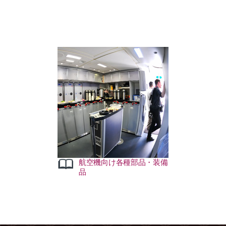
内装品向け機械加
等装備品全般を取
航空機向け各種部品・装備
品