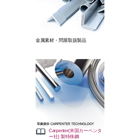
、小ロットから納入
金属素材・問屋取扱製品
は、世界の特殊鋼をリー
して各種特殊鋼、
給しています。
Carpenter(米国カーペンタ
ー社) 製特殊鋼